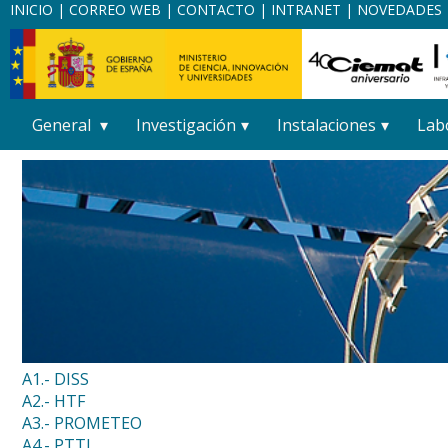
INICIO
|
CORREO WEB
|
CONTACTO
|
INTRANET
|
NOVEDADES
General
Investigación
Instalaciones
Lab
A1.- DISS
A2.- HTF
A3.- PROMETEO
A4.- PTTL