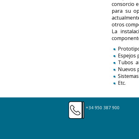
consorcio e
para su op
actualmente
otros comp
La instala
component
Prototip
Espejos 
Tubos ab
Nuevos p
Sistemas
Etc.
+34 950 387 900